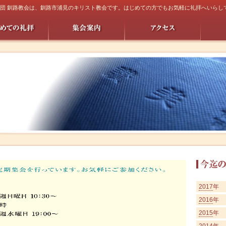
団 釧路教会は、釧路市浦見のキリスト教会です。はじめての方でもお気軽に礼拝へいらし
2017
年
2016
年
2015
年