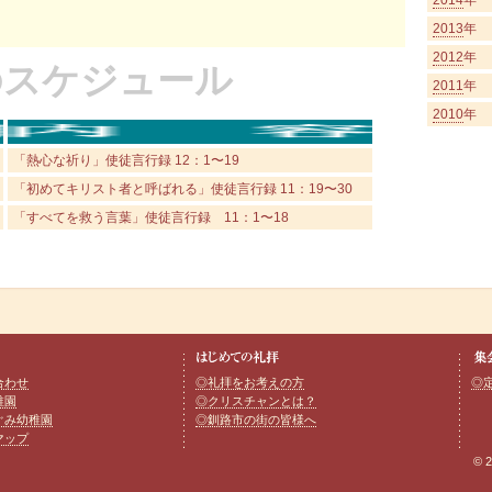
2014
年
2013
年
2012
年
月年のスケジュール
2011
年
2010
年
「熱心な祈り」使徒言行録 12：1〜19
「初めてキリスト者と呼ばれる」使徒言行録 11：19〜30
「すべてを救う言葉」使徒言行録 11：1〜18
合わせ
◎礼拝をお考えの方
◎
稚園
◎クリスチャンとは？
ぐみ幼稚園
◎釧路市の街の皆様へ
マップ
© 