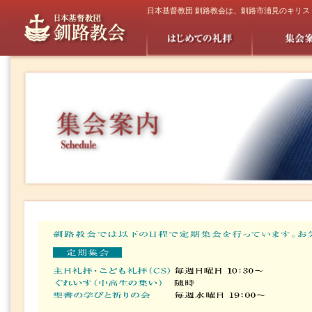
日本基督教団 釧路教会は、釧路市浦見のキリ