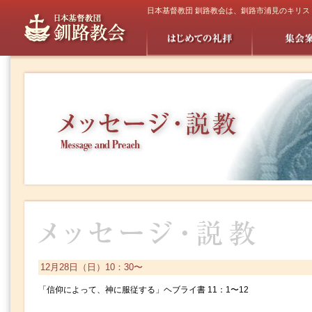
日本基督教団 釧路教会は、釧路市浦見のキリ
12月28日（日）10：30〜
「信仰によって、神に服従する」ヘブライ書 11：1〜12