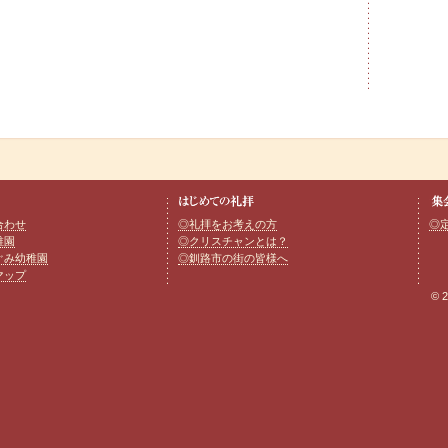
合わせ
◎礼拝をお考えの方
◎
稚園
◎クリスチャンとは？
ぐみ幼稚園
◎釧路市の街の皆様へ
マップ
© 