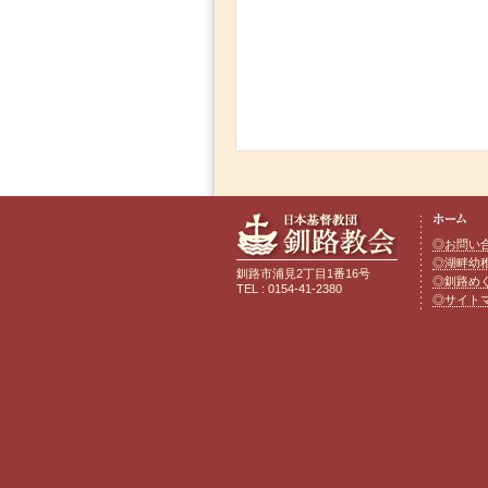
◎お問い
◎湖畔幼
釧路市浦見2丁目1番16号
◎釧路め
TEL : 0154-41-2380
◎サイト