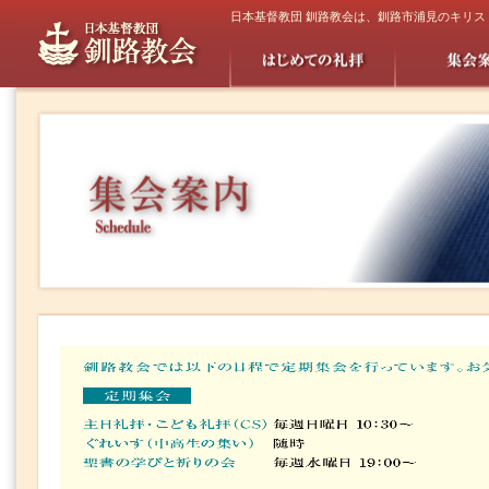
日本基督教団 釧路教会は、釧路市浦見のキリ